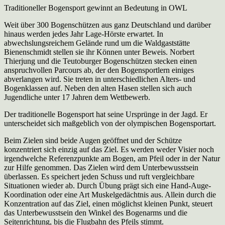
Traditioneller Bogensport gewinnt an Bedeutung in OWL
Weit über 300 Bogenschützen aus ganz Deutschland und darüber
hinaus werden jedes Jahr Lage-Hörste erwartet. In
abwechslungsreichem Gelände rund um die Waldgaststätte
Bienenschmidt stellen sie ihr Können unter Beweis. Norbert
Thierjung und die Teutoburger Bogenschützen stecken einen
anspruchvollen Parcours ab, der den Bogensportlern einiges
abverlangen wird. Sie treten in unterschiedlichen Alters- und
Bogenklassen auf. Neben den alten Hasen stellen sich auch
Jugendliche unter 17 Jahren dem Wettbewerb.
Der traditionelle Bogensport hat seine Ursprünge in der Jagd. Er
unterscheidet sich maßgeblich von der olympischen Bogensportart.
Beim Zielen sind beide Augen geöffnet und der Schütze
konzentriert sich einzig auf das Ziel. Es werden weder Visier noch
irgendwelche Referenzpunkte am Bogen, am Pfeil oder in der Natur
zur Hilfe genommen. Das Zielen wird dem Unterbewusstsein
überlassen. Es speichert jeden Schuss und ruft vergleichbare
Situationen wieder ab. Durch Übung prägt sich eine Hand-Auge-
Koordination oder eine Art Muskelgedächtnis aus. Allein durch die
Konzentration auf das Ziel, einen möglichst kleinen Punkt, steuert
das Unterbewusstsein den Winkel des Bogenarms und die
Seitenrichtung, bis die Flugbahn des Pfeils stimmt.