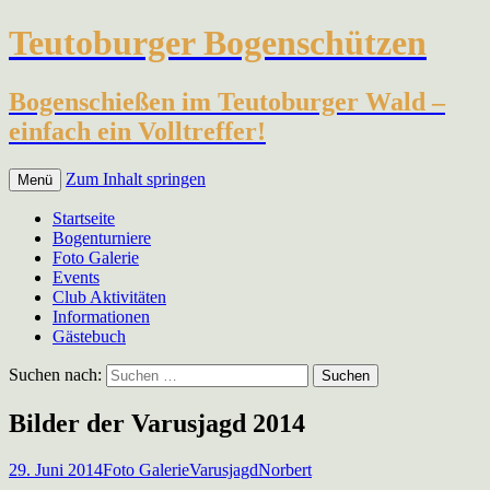
Teutoburger Bogenschützen
Bogenschießen im Teutoburger Wald –
einfach ein Volltreffer!
Zum Inhalt springen
Menü
Startseite
Bogenturniere
Foto Galerie
Events
Club Aktivitäten
Informationen
Gästebuch
Suchen nach:
Bilder der Varusjagd 2014
29. Juni 2014
Foto Galerie
Varusjagd
Norbert