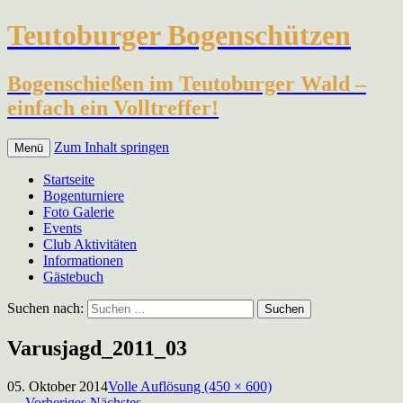
Teutoburger Bogenschützen
Bogenschießen im Teutoburger Wald –
einfach ein Volltreffer!
Zum Inhalt springen
Menü
Startseite
Bogenturniere
Foto Galerie
Events
Club Aktivitäten
Informationen
Gästebuch
Suchen nach:
Varusjagd_2011_03
05. Oktober 2014
Volle Auflösung (450 × 600)
←
Vorheriges
Nächstes
→