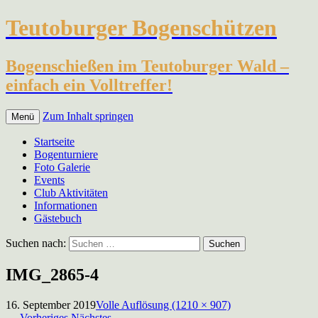
Teutoburger Bogenschützen
Bogenschießen im Teutoburger Wald –
einfach ein Volltreffer!
Zum Inhalt springen
Menü
Startseite
Bogenturniere
Foto Galerie
Events
Club Aktivitäten
Informationen
Gästebuch
Suchen nach:
IMG_2865-4
16. September 2019
Volle Auflösung (1210 × 907)
←
Vorheriges
Nächstes
→