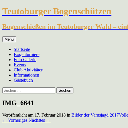
Teutoburger Bogenschützen
Bogenschießen im Teutoburger Wald – einfa
Zum
Menü
Inhalt
springen
Startseite
Bogenturniere
Foto Galerie
Events
Club Aktivitäten
Informationen
Gästebuch
Suchen
nach:
IMG_6641
Veröffentlicht am
17. Februar 2018
in
Bilder der Varusjagd 2017
Voll
←
Vorheriges
Nächstes
→