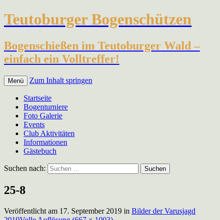
Teutoburger Bogenschützen
Bogenschießen im Teutoburger Wald –
einfach ein Volltreffer!
Zum Inhalt springen
Menü
Startseite
Bogenturniere
Foto Galerie
Events
Club Aktivitäten
Informationen
Gästebuch
Suchen nach:
25-8
Veröffentlicht am
17. September 2019
in
Bilder der Varusjagd
2019
Volle Auflösung (667 × 1003)