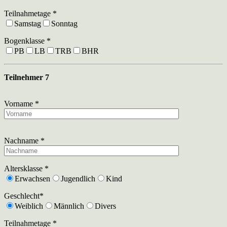
Teilnahmetage *
Samstag
Sonntag
Bogenklasse *
PB
LB
TRB
BHR
Teilnehmer 7
Vorname *
Nachname *
Altersklasse *
Erwachsen
Jugendlich
Kind
Geschlecht*
Weiblich
Männlich
Divers
Teilnahmetage *